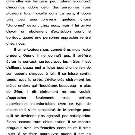
aime aller voir les gens, peut tolérer le contact
d'inconnus, adore celui des personnes vues
plusieurs fois. Travaillé dans ce sens, il aboie
très peu pour prévenir quelque chose
"d'anormal" devant chez nous, mais il lui arrive
d'avoir un aboiement d'excitation avant le
contact, quand une personne appréciée rentre
chez nous.
Il aime toujours ses congénères mais reste
prudent. Quand il ne connaît pas, il préfère
éviter le contact, surtout avec les mâles. Il est
d'ailleurs assez mal à l'aise quand un chien de
son gabarit s'impose à lui : il se laisse sentir,
tendu, avec la crête. J'évite très clairement les
mâles entiers qui l'inquiètent beaucoup : à plus
de 20m, il dit clairement ne pas vouloir
s'approcher. Seulement trois petites
expériences inconfortables avec ce type de
chiens et il s'est sensibilisé. Je le protège pour
qu'il ne devienne pas agressif par anticipation.
Sinon, comme tout chien entier, il se montre
dragueur avec les femelles connues et il aime
jouer à se faire poursuivre quand il est en