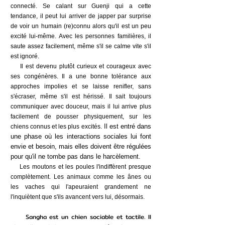
connecté. Se calant sur Guenji qui a cette
tendance, il peut lui arriver de japper par surprise
de voir un humain (re)connu alors qu'il est un peu
excité lui-même. Avec les personnes familières, il
saute assez facilement, même s'il se calme vite s'il
est ignoré.
Il est devenu plutôt curieux et courageux avec
ses congénères. Il a une bonne tolérance aux
approches impolies et se laisse renifler, sans
s'écraser, même s'il est hérissé. Il sait toujours
communiquer avec douceur, mais il lui arrive plus
facilement de pousser physiquement, sur les
Il est entré dans
chiens connus et les plus excités.
une phase où les interactions sociales lui font
envie et besoin, mais elles doivent être régulées
pour qu'il ne tombe pas dans le harcèlement.
Les moutons et les poules l'indiffèrent presque
complètement. Les animaux comme les ânes ou
les vaches qui l'apeuraient grandement ne
l'inquiètent que s'ils avancent vers lui, désormais.
Sangha est un chien sociable et tactile. Il