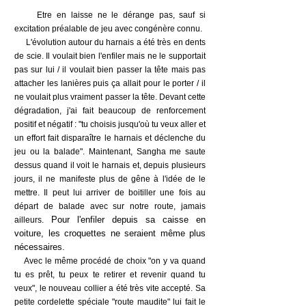
Etre en laisse ne le dérange pas, sauf si
excitation préalable de jeu avec congénère connu.
L'évolution autour du harnais a été très en dents
de scie. Il voulait bien l'enfiler mais ne le supportait
pas sur lui / il voulait bien passer la tête mais pas
attacher les lanières puis ça allait pour le porter / il
ne voulait plus vraiment passer la tête. Devant cette
dégradation, j'ai fait beaucoup de renforcement
positif et négatif : "tu choisis jusqu'où tu veux aller et
un effort fait disparaître le harnais et déclenche du
jeu ou la balade". Maintenant, Sangha me saute
dessus quand il voit le harnais et, depuis plusieurs
jours, il ne manifeste plus de gêne à l'idée de le
mettre. Il peut lui arriver de boitiller une fois au
départ de balade avec sur notre route, jamais
Pour l'enfiler depuis sa caisse en
ailleurs.
voiture, les croquettes ne seraient même plus
nécessaires.
Avec le même procédé de choix "on y va quand
tu es prêt, tu peux te retirer et revenir quand tu
veux", le nouveau collier a été très vite accepté. Sa
petite cordelette spéciale "route maudite" lui fait le