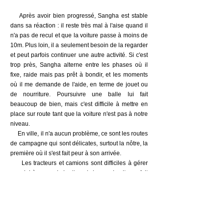
Après avoir bien progressé, Sangha est stable
dans sa réaction : il reste très mal à l'aise quand il
n'a pas de recul et que la voiture passe à moins de
10m. Plus loin, il a seulement besoin de la regarder
et peut parfois continuer une autre activité. Si c'est
trop près, Sangha alterne entre les phases où il
fixe, raide mais pas prêt à bondir, et les moments
où il me demande de l'aide, en terme de jouet ou
de nourriture. Poursuivre une balle lui fait
beaucoup de bien, mais c'est difficile à mettre en
place sur route tant que la voiture n'est pas à notre
niveau.
En ville, il n'a aucun problème, ce sont les routes
de campagne qui sont délicates, surtout la nôtre, la
première où il s'est fait peur à son arrivée.
Les tracteurs et camions sont difficiles à gérer
pour lui à cause du bruit, mais le peu de vitesse fait
qu'il veut surtout fuir.
Par sécurité, Sangha porte une cordelette de
50cm que je tiens - et qui reste souple - quand un
véhicule passe et qu'on ne peut pas reculer. Il ne