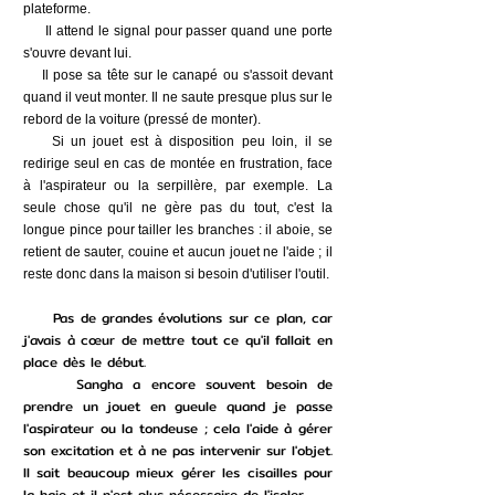
plateforme.
Il attend le signal pour passer quand une porte
s'ouvre devant lui.
Il pose sa tête sur le canapé ou s'assoit devant
quand il veut monter. Il ne saute presque plus sur le
rebord de la voiture (pressé de monter).
Si un jouet est à disposition peu loin, il se
redirige seul en cas de montée en frustration, face
à l'aspirateur ou la serpillère, par exemple. La
seule chose qu'il ne gère pas du tout, c'est la
longue pince pour tailler les branches : il aboie, se
retient de sauter, couine et aucun jouet ne l'aide ; il
reste donc dans la maison si besoin d'utiliser l'outil.
Pas de grandes évolutions sur ce plan, car
j'avais à cœur de mettre tout ce qu'il fallait en
place dès le début.
Sangha a encore souvent besoin de
prendre un jouet en gueule quand je passe
l'aspirateur ou la tondeuse ; cela l'aide à gérer
son excitation et à ne pas intervenir sur l'objet.
Il sait beaucoup mieux gérer les cisailles pour
la haie et il n'est plus nécessaire de l'isoler.