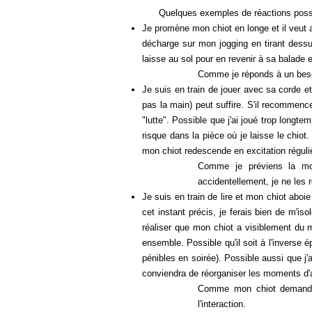
Quelques exemples de réactions possible
Je promène mon chiot en longe et il veut att
décharge sur mon jogging en tirant dessus
laisse au sol pour en revenir à sa balade 
Comme je réponds à un besoi
Je suis en train de jouer avec sa corde et
pas la main) peut suffire. S'il recommence
"lutte". Possible que j'ai joué trop longte
risque dans la pièce où je laisse le chiot
mon chiot redescende en excitation régul
Comme je préviens la mon
accidentellement, je ne les 
Je suis en train de lire et mon chiot abo
cet instant précis, je ferais bien de m'i
réaliser que mon chiot a visiblement du m
ensemble. Possible qu'il soit à l'inverse é
pénibles en soirée). Possible aussi que j'aie
conviendra de réorganiser les moments d'ac
Comme mon chiot demande "
l'interaction.