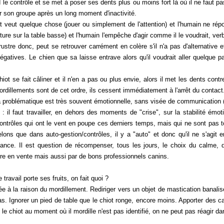
 le contrôle et se met à poser ses dents plus ou moins fort là où il ne faut pas
r son groupe après un long moment d'inactivité.
ot veut quelque chose (jouer ou simplement de l'attention) et l'humain ne ré
ture sur la table basse) et l'humain l'empêche d'agir comme il le voudrait, ver
ustre donc, peut se retrouver carrément en colère s'il n'a pas d'alternative 
gatives. Le chien que sa laisse entrave alors qu'il voudrait aller quelque pa
chiot se fait câliner et il n'en a pas ou plus envie, alors il met les dents co
dillements sont de cet ordre, ils cessent immédiatement à l'arrêt du contact
blématique est très souvent émotionnelle, sans visée de communication (à p
l faut travailler, en dehors des moments de "crise", sur la stabilité émot
ontrôles qui ont le vent en poupe ces derniers temps, mais qui ne sont pas t
elons que dans auto-gestion/contrôles, il y a "auto" et donc qu'il ne s'agi
sance. Il est question de récompenser, tous les jours, le choix du calme,
vre en vente
mais aussi par de bons professionnels canins.
avail porte ses fruits, on fait quoi ?
 la raison du mordillement. Rediriger vers un objet de mastication banalisé
. Ignorer un pied de table que le chiot ronge, encore moins. Apporter des c
 le chiot au moment où il mordille n'est pas identifié, on ne peut pas réagir d