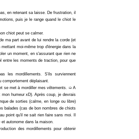
as, en retenant sa laisse. De frustration, il
otions, puis je le range quand le chiot le
on chiot peut se calmer.
de ma part avant de lui rendre la corde (et
 en mettant moi-même trop d'énergie dans la
'isoler un moment, en s'assurant que rien ne
sol entre les moments de traction, pour que
s les mordillements. S'ils surviennent
 du comportement déplaisant.
i et se met à mordiller mes vêtements. ➯ A
(et mon humeur xD). Après coup, je devrais
nque de sorties (calme, en longe ou libre)
et les balades (cas de bon nombres de chiots
au point qu'il ne sait rien faire sans moi. Il
me et autonome dans la maison.
oduction des mordillements pour obtenir