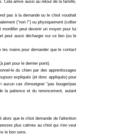
. Cela arrive aussi au retour de la famille,
pond pas à la demande ou le chiot voudrait
balement ("non !") ou physiquement (collier
et mordiller peut devenir un moyen pour lui
rt peut aussi décharger sur ce lien (ou le
ntre les mains pour demander que le contact
.
art pour le dernier point).
ionnel-le du chien par des apprentissages
oujours expliqués (et donc appliqués) pour
t en aucun cas d'enseigner "pas bouger/pas
 de la patience et du
renoncement
, autant
 alors que le chiot demande de l'attention
aresses plus calmes au chiot qui n'en veut
ans le bon sens.