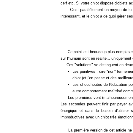
cerf etc. Si votre chiot dispose d'objets a
C'est parallèlement un moyen de lui ense
intéressant, et le chiot a de quoi gérer s
Ce point est beaucoup plus complexe qu'i
sur l'humain sont en réalité... uniquemen
Ces "solutions" se distinguent en deux 
Les punitives : dire "non" fermemen
chiot (et j'en passe et des meilleure
Les chouchoutes de l'éducation posit
autre comportement maîtrisé comm
Les premières vont (malheureusement) fonc
Les secondes peuvent finir par payer av
énergique et dans le besoin d'utilise
improductives avec un chiot très émotionn
La première version de cet article ne me