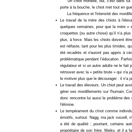
Un chiot mordille, oui, c'est dans sa n
porte à la bouche, le chiot met tout en gu
La fréquence et l'intensité des mordillem
Le travail de la mère des chiots à l'éle
quelques semaines, pour que la mère « s
croquettes (ou autre chose) qu’il n’a plu
plus, à force. Mais les chiots doivent êtr
est néfaste, tant pour les plus timides, qu
été recadrés et n'auront pas appris à cé
problématique pendant l’éducation. Parfoi
régulateur et si un autre adulte ne le fa
retrouver avec la « petite brute » qui n'
le motiver plus que le décourager : il n’a j
Le travail des éleveurs. Un chiot peut avo
gérer ses mordillements sur l'humain. Co
donc rencontre lui aussi le problème des
l'élimine.
Le tempérament du chiot comme individu. C
émotifs, surtout. Nagg, ma jack russell, 
a été de qualité ; pourtant, certains au
propriétaire de son frère, Meiko, et il a