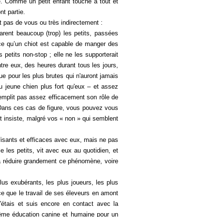
. Comme un petit enfant touche à tout et
nt partie.
t pas de vous ou très indirectement :
arent beaucoup (trop) les petits, passées
ce qu’un chiot est capable de manger des
petits non-stop ; elle ne les supporterait
ntre eux, des heures durant tous les jours,
que pour les plus brutes qui n'auront jamais
u jeune chien plus fort qu'eux – et assez
remplit pas assez efficacement son rôle de
. Dans ces cas de figure, vous pouvez vous
t insiste, malgré vos « non » qui semblent
ffisants et efficaces avec eux, mais ne pas
e les petits, vit avec eux au quotidien, et
 à réduire grandement ce phénomène, voire
lus exubérants, les plus joueurs, les plus
ce que le travail de ses éleveurs en amont
j'étais et suis encore en contact avec la
a même éducation canine et humaine pour un