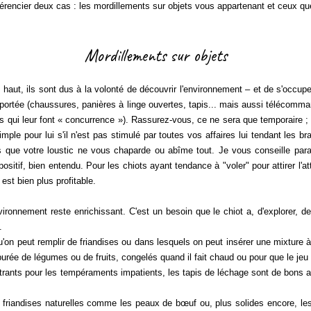
érencier deux cas : les mordillements sur objets vous appartenant et ceux q
Mordillements sur objets
t, ils sont dus à la volonté de découvrir l'environnement – et de s'occu
 portée (chaussures, panières à linge ouvertes, tapis... mais aussi télécomma
ts qui leur font « concurrence »). Rassurez-vous, ce ne sera que temporaire ; 
imple pour lui s'il n'est pas stimulé par toutes vos affaires lui tendant les
 que votre loustic ne vous chaparde ou abîme tout. Je vous conseille paral
tif, bien entendu. Pour les chiots ayant tendance à "voler" pour attirer l'att
est bien plus profitable
.
onnement reste enrichissant. C'est un besoin que le chiot a, d'explorer, de
.
on peut remplir de friandises ou dans lesquels on peut insérer une mixture
urée de légumes ou de fruits, congelés quand il fait chaud ou pour que le jeu d
s pour les tempéraments impatients, les tapis de léchage sont de bons alli
e
friandises naturelles
comme les peaux de bœuf ou, plus solides encore, les 