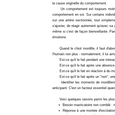
la cause originelle du comportement.
Un comportement est toujours motivé par
comportement en soi. Sur certains indivi
sur une artère sectionnée, tout simplem
s'ajuster, de réagir autrement qu'avec sa
même si c'est de façon bienveillante. Par
émotions.
Quand le chiot mordille, il faut d'abord
l'humain non plus - normalement, il lui arr
Est-ce qu'il le fait pendant une interact
Est-ce qu'il le fait après une absence h
Est-ce qu'il le fait en réaction à du mo
Est-ce qu'il le fait après un "non", une
Identifier les moments de mordillements
anticipant. C'est un facteur essentiel qu
Voici quelques raisons parmi les plus 
Besoin masticatoire non comblé : no
Réponse à une montée d'excitation 