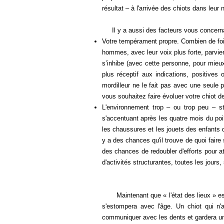
résultat – à l'arrivée des chiots dans leur 
Il y a aussi des facteurs vous concerna
Votre tempérament propre. Combien de fois
hommes, avec leur voix plus forte, parvienn
s’inhibe (avec cette personne, pour mieux
plus réceptif aux indications, positive
mordilleur ne le fait pas avec une seule 
vous souhaitez faire évoluer votre chiot de
L'environnement trop – ou trop peu – st
s'accentuant après les quatre mois du poil
les chaussures et les jouets des enfants q
y a des chances qu'il trouve de quoi faire s
des chances de redoubler d'efforts pour at
d'activités structurantes, toutes les jours,
Maintenant que « l'état des lieux » est 
s'estompera avec l'âge. Un chiot qui n
communiquer avec les dents et gardera u