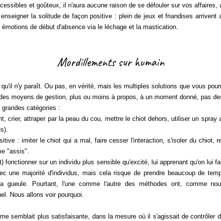
ccessibles et goûteux, il n'aura aucune raison de se défouler sur vos affaires,
igner la solitude de façon positive : plein de jeux et friandises arrivent 
es émotions de début d'absence via le léchage et la mastication.
Mordillements sur humain
l n'y paraît. Ou pas, en vérité, mais les multiples solutions que vous pour
t des moyens de gestion, plus ou moins à propos, à un moment donné, pas des
grandes catégories :
t, crier, attraper par la peau du cou, mettre le chiot dehors, utiliser un spra
s).
ive : imiter le chiot qui a mal, faire cesser l'interaction, s'isoler du chiot, 
e "assis".
tionner sur un individu plus sensible qu'excité, lui apprenant qu'on lui fait
ec une majorité d'individus, mais cela risque de prendre beaucoup de temps
r sa gueule. Pourtant, l'une comme l'autre des méthodes ont, comme nou
el. Nous allons voir pourquoi.
 semblait plus satisfaisante, dans la mesure où il s'agissait de contrôler