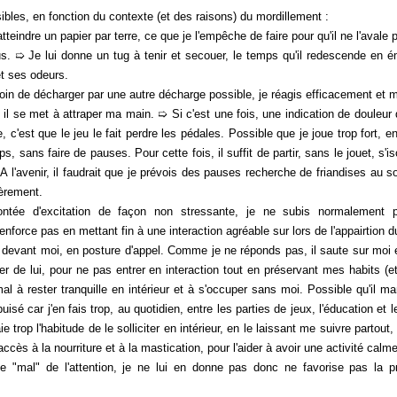
s, en fonction du contexte (et des raisons) du mordillement :
eindre un papier par terre, ce que je l'empêche de faire pour qu'il ne l'avale p
. ➯ Je lui donne un tug à tenir et secouer, le temps qu'il redescende en ém
et ses odeurs.
n de décharger par une autre décharge possible, je réagis efficacement et m
 il se met à attraper ma main. ➯ Si c'est une fois, une indication de douleur 
, c'est que le jeu le fait perdre les pédales. Possible que je joue trop fort,
mps, sans faire de pauses. Pour cette fois, il suffit de partir, sans le jouet, s
. A l'avenir, il faudrait que je prévois des pauses recherche de friandises au 
ièrement.
tée d'excitation de façon non stressante, je ne subis normalement pa
renforce pas en mettant fin à une interaction agréable sur lors de l'appairtion
ie devant moi, en posture d'appel. Comme je ne réponds pas, il saute sur mo
soler de lui, pour ne pas entrer en interaction tout en préservant mes habits 
al à rester tranquille en intérieur et à s'occuper sans moi. Possible qu'il ma
puisé car j'en fais trop, au quotidien, entre les parties de jeux, l'éducation 
 trop l'habitude de le solliciter en intérieur, en le laissant me suivre partout, 
cès à la nourriture et à la mastication, pour l'aider à avoir une activité cal
mal" de l'attention, je ne lui en donne pas donc ne favorise pas la pr