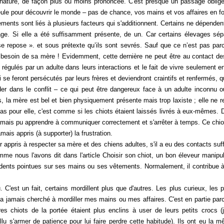
ature, de façon plus ou moins prononcée. C'est presque un passage obligé
eule pour découvrir le monde – pas de chance, vos mains et vos affaires en fo
ents sont liés à plusieurs facteurs qui s'additionnent. Certains ne dépenden
vage. Si elle a été suffisamment présente, de un. Car certains élevages sép
e repose ». et sous prétexte qu’ils sont sevrés. Sauf que ce n’est pas par
s besoin de sa mère ! Evidemment, cette dernière ne peut être au contact des 
e régulés par un adulte dans leurs interactions et le fait de vivre seulement e
i se feront persécutés par leurs frères et deviendront craintifs et renfermés, 
der dans le conflit – ce qui peut être dangereux face à un adulte inconnu o
s, la mère est bel et bien physiquement présente mais trop laxiste ; elle ne 
it pas pour elle, c'est comme si les chiots étaient laissés livrés à eux-mêmes
a jamais pu apprendre à communiquer correctement et s'arrêter à temps. Ce chio
amais appris (à supporter) la frustration.
ir appris à respecter sa mère et des chiens adultes, s'il a eu des contacts su
mme nous l'avons dit dans l'article
Choisir son chiot
, un bon éleveur manipul
 dents pointues sur ses mains ou ses vêtements. Normalement, il contribue
'est un fait, certains mordillent plus que d'autres. Les plus curieux, les p
n'a jamais cherché à mordiller mes mains ou mes affaires. C'est en partie par
tres chiots de la portée étaient plus enclins à user de leurs petits crocs (
 fallu s'armer de patience pour lui faire perdre cette habitude). Ils ont eu l