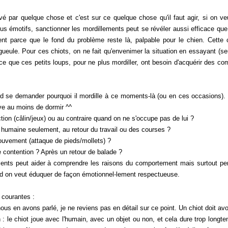
 quelque chose et c'est sur ce quelque chose qu'il faut agir, si on veut 
dus émotifs, sanctionner les mordillements peut se révéler aussi efficace 
ent parce que le fond du problème reste là, palpable pour le chien. Cette
 gueule. Pour ces chiots, on ne fait qu'envenimer la situation en essayant (se
ce que ces petits loups, pour ne plus mordiller, ont besoin d'acquérir des co
 se demander pourquoi il mordille à ce moments-là (ou en ces occasions). C
ive au moins de dormir ^^
ion (câlin/jeux) ou au contraire quand on ne s'occupe pas de lui ?
umaine seulement, au retour du travail ou des courses ?
uvement (attaque de pieds/mollets) ?
 contention ? Après un retour de balade ?
 peut aider à comprendre les raisons du comportement mais surtout perme
and on veut éduquer de façon émotionnel-lement respectueuse.
courantes :
us en avons parlé, je ne reviens pas en détail sur ce point. Un chiot doit avo
: le chiot joue avec l'humain, avec un objet ou non, et cela dure trop long