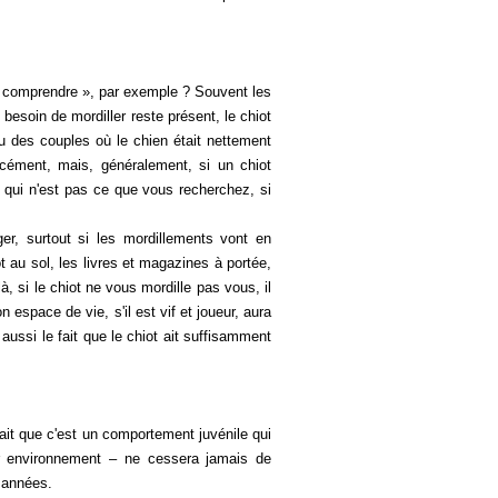
re comprendre », par exemple ? Souvent les
 besoin de mordiller reste présent, le chiot
nu des couples où le chien était nettement
rcément, mais, généralement, si un chiot
e qui n'est pas ce que vous recherchez, si
er, surtout si les mordillements vont en
t au sol, les livres et magazines à portée,
, si le chiot ne vous mordille pas vous, il
n espace de vie, s'il est vif et joueur, aura
aussi le fait que le chiot ait suffisamment
it que c'est un comportement juvénile qui
ur environnement – ne cessera jamais de
 années.