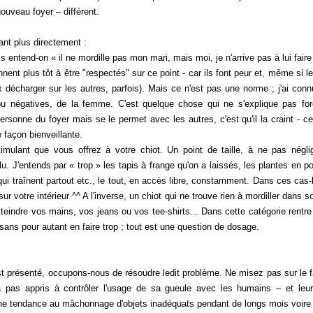
nouveau foyer – différent.
nt plus directement :
 entend-on « il ne mordille pas mon mari, mais moi, je n'arrive pas à lui fai
ent plus tôt à être "respectés" sur ce point - car ils font peur et, même si le
 décharger sur les autres, parfois). Mais ce n'est pas une norme ; j'ai con
s ou négatives, de la femme. C'est quelque chose qui ne s'explique pas fo
personne du foyer mais se le permet avec les autres, c'est qu'il la craint - c
 façon bienveillante.
imulant que vous offrez à votre chiot. Un point de taille, à ne pas néglig
u. J'entends par « trop » les tapis à frange qu'on a laissés, les plantes en po
ui traînent partout etc., le tout, en accès libre, constamment. Dans ces cas-là
ur votre intérieur ^^ A l'inverse, un chiot qui ne trouve rien à mordiller dans so
teindre vos mains, vos jeans ou vos tee-shirts... Dans cette catégorie rentre 
 sans pour autant en faire trop ;
tout est une question de dosage
.
présenté, occupons-nous de résoudre ledit problème. Ne misez pas sur le fa
'a pas appris à contrôler l'usage de sa gueule avec les humains – et le
ne tendance au mâchonnage d'objets inadéquats pendant de longs mois voire