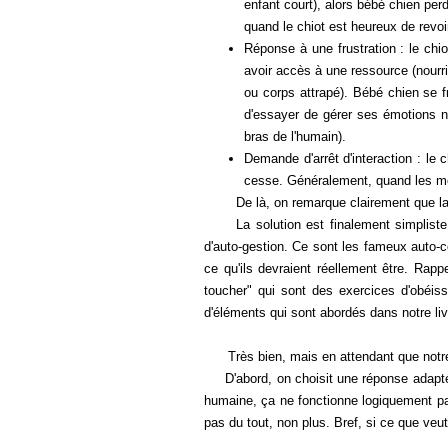
enfant court), alors bébé chien perd
quand le chiot est heureux de revoi
Réponse à une frustration : le chi
avoir accès à une ressource (nourri
ou corps attrapé). Bébé chien se fr
d'essayer de gérer ses émotions né
bras de l'humain).
Demande d'arrêt d'interaction : le 
cesse. Généralement, quand les mor
De là, on remarque clairement que la pro
La solution est finalement simpliste : i
d'auto-gestion. Ce sont les fameux auto-c
ce qu'ils devraient réellement être. Rapp
toucher" qui sont des exercices d'obéis
d'éléments qui sont abordés dans
notre li
Très bien, mais en attendant que notre tr
D'abord, on choisit une réponse adaptée à
humaine, ça ne fonctionne logiquement pas
pas du tout, non plus. Bref, si ce que veut