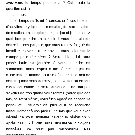
avez-vous le temps pour cela ? Oui, toute la
question est là.
Le temps.
Le temps suffisant à consacrer à ces besoins
d'activités physiques et mentales, de socialisation,
de
mastication
, d'exploration, de jeu et j'en passe. A
quoi bon prendre un canidé si vous êtes absent
douze heures par jour, que vous rentrez fatigué du
travail et n'avez qu'une envie : vous caler sur le
canapé pour récupérer ? Votre chien, lui, aura
passé toute sa journée à vous attendre en
somnolant, dans l'espoir d'une séance de jeu ou
d'une longue balade pour se défouler. Il se doit de
dormir quand vous dormez, il doit veiller ou en tout
cas rester calme en votre absence, il ne doit pas
s'exciter de trop quand vous rentrez (parce que des
fois, souvent même, vous êtes agacé en passant la
porte) et il faudrait en plus qu'il se recouche
tranquillement à vos pieds une fois que vous avez
décidé de vous installer devant la télévision ?
Après ces 16 à 20h sans stimulation ? Soyons
honnêtes, ce n'est pas raisonnable. Pas