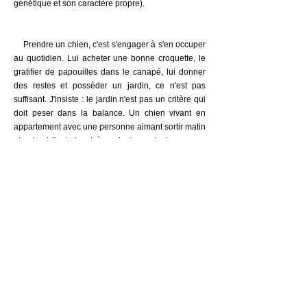
génétique et son caractère propre).
Prendre un chien, c'est s'engager à s'en occuper
au quotidien. Lui acheter une bonne croquette, le
gratifier de papouilles dans le canapé, lui donner
des restes et
posséder un jardin
, ce n'est pas
suffisant. J'insiste : le jardin n'est pas un critère qui
doit peser dans la balance. Un chien vivant en
appartement avec une personne aimant sortir matin
et soir et l'autorisant à avoir du contact avec ses
congénères sera bien plus épanoui qu'un autre qui
possède des hectares de terrain – qu'il n'explore
généralement pas tout seul – et qui y est laissé en
autonomie constante. Le jardin, c'est surtout
confortable pour l'humain. Tout chien, même le plus
calme, a besoin chaque jour d'une petite sortie
avec son maître pour voir le monde, sentir d'autres
odeurs que celles, biens connues, de notre espace
extérieur. Le besoin exploratoire n'est pas à
négliger, ni celui de contacts positifs et réguliers*
avec d'autres membres de son espèce.