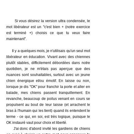
Si vous désirez la version ultra condensée, le
mot libérateur est un "c'est bien + (notre exercice
est terminé +) choisis ce que tu veux faire
maintenant".
Il y a quelques mois, je n'utilisais qu'un seul mot
libérateur en éducation. Vivant avec des chiennes
plutôt stables, difficilement débordées dans notre
quotidien, je ne m'étais pas aperçue que des
nuances sont souhaitables, surtout avec un jeune
chien énergique et/ou émotif. En laisse ou non,
lorsque je dis "OK" pour franchir la porte et aller en
balade, mes chiens passent tranquillement. En
revanche, beaucoup de poilus venant en cours se
propulsent au bout de leur laisse (et arrachent le
bras à l'humain qui les tient) quand ils entendent le
terme - ce qui, en soi, est très logique, puisque le
OK instauré vaut pour choix et liberté.
J'ai donc d'abord invité les gardiens de chiens