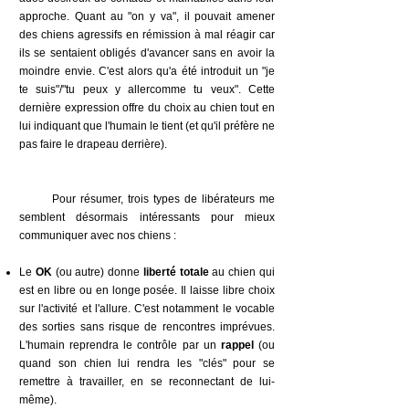
approche. Quant au "on y va", il pouvait amener
des chiens agressifs en rémission à mal réagir car
ils se sentaient obligés d'avancer sans en avoir la
moindre envie. C'est alors qu'a été introduit un "je
te suis"/"tu peux y allercomme tu veux". Cette
dernière expression offre du choix au chien tout en
lui indiquant que l'humain le tient (et qu'il préfère ne
pas faire le drapeau derrière).
Pour résumer, trois types de libérateurs me
semblent désormais intéressants pour mieux
communiquer avec nos chiens :
Le
OK
(ou autre) donne
liberté totale
au chien qui
est en libre ou en longe posée. Il laisse libre choix
sur l'activité et l'allure. C'est notamment le vocable
des sorties sans risque de rencontres imprévues.
L'humain reprendra le contrôle par un
rappel
(ou
quand son chien lui rendra les "clés" pour se
remettre à travailler, en se reconnectant de lui-
même).