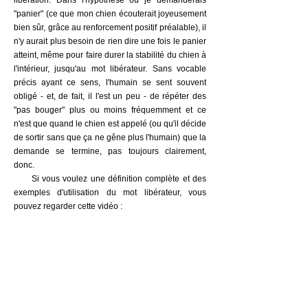
libération. Dans l'hypothèse où je demanderais
"panier" (ce que mon chien écouterait joyeusement
bien sûr, grâce au renforcement positif préalable), il
n'y aurait plus besoin de rien dire une fois le panier
atteint, même pour faire durer la stabilité du chien à
l'intérieur, jusqu'au mot libérateur. Sans vocable
précis ayant ce sens, l'humain se sent souvent
obligé - et, de fait, il l'est un peu - de répéter des
"pas bouger" plus ou moins fréquemment et ce
n'est que quand le chien est appelé (ou qu'il décide
de sortir sans que ça ne gêne plus l'humain) que la
demande se termine, pas toujours clairement,
donc.
Si vous voulez une définition complète et des
exemples d'utilisation du mot libérateur, vous
pouvez regarder cette vidéo :