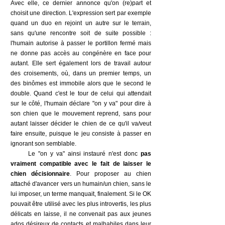
Avec elle, ce dernier annonce qu'on (re)part et
choisit une direction. L'expression sert par exemple
quand un duo en rejoint un autre sur le terrain,
sans qu'une rencontre soit de suite possible :
l'humain autorise à passer le portillon fermé mais
ne donne pas accès au congénère en face pour
autant. Elle sert également lors de travail autour
des croisements, où, dans un premier temps, un
des binômes est immobile alors que le second le
double. Quand c'est le tour de celui qui attendait
sur le côté, l'humain déclare "on y va" pour dire à
son chien que le mouvement reprend, sans pour
autant laisser décider le chien de ce qu'il va/veut
faire ensuite, puisque le jeu consiste à passer en
ignorant son semblable.
Le "on y va" ainsi instauré n'est donc
pas
vraiment compatible avec le fait de laisser le
chien décisionnaire
. Pour proposer au chien
attaché d'avancer vers un humain/un chien, sans le
lui imposer, un terme manquait, finalement. Si le OK
pouvait être utilisé avec les plus introvertis, les plus
délicats en laisse, il ne convenait pas aux jeunes
ados désireux de contacts et malhabiles dans leur