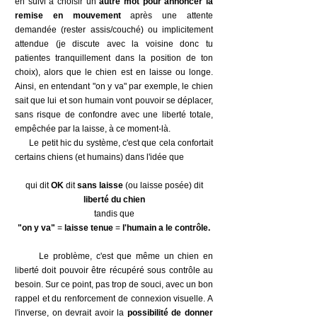
en suivi à choisir un
autre mot pour annoncer la
remise en mouvement
après une attente
demandée (rester assis/couché) ou implicitement
attendue (je discute avec la voisine donc tu
patientes tranquillement dans la position de ton
choix), alors que le chien est en laisse ou longe.
Ainsi, en entendant "on y va" par exemple, le chien
sait que lui et son humain vont pouvoir se déplacer,
sans risque de confondre avec une liberté totale,
empêchée par la laisse, à ce moment-là.
Le petit hic du système, c'est que cela confortait
certains chiens (et humains) dans l'idée que
qui dit
OK
dit
sans laisse
(ou laisse posée) dit
liberté du chien
tandis que
"on y va"
=
laisse tenue
=
l'humain a le contrôle.
Le problème, c'est que même un chien en
liberté doit pouvoir être récupéré sous contrôle au
besoin. Sur ce point, pas trop de souci, avec un bon
rappel et du renforcement de connexion visuelle. A
l'inverse, on devrait avoir la
possibilité de donner