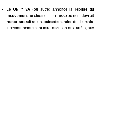
Le
ON Y VA
(ou autre) annonce la
reprise du
mouvement
au chien qui, en laisse ou non,
devrait
rester attentif
aux attentes/demandes de l'humain.
Il devrait notamment faire attention aux arrêts, aux
mouvements d'épaules et changements de
direction de ce dernier. C'est sous cette directive
que peut évoluer un chien détaché dans une rue
en ville, mais aussi un chien en longue laisse sur
un marché bondé. Un des deux autres libérateurs
redonnera les rênes au chien dès que
l'environnement s'y prêtera.
Le
JE TE SUIS
(ou autre) offre une
liberté partielle
à l'animal : il est attaché à son humain mais a le
choix dans les pauses, les directions, les contacts.
C'est l'expression par définition de la balade
détente en longe pour le jeune ado manquant de
rappel ou le chien dit réactif, quand ils sont
promenés dans un lieu a priori adapté mais qu'on
tient à sécuriser tout le monde malgré tout.
L'humain reprendra le contrôle par une
tension de