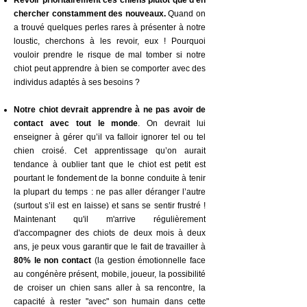
Revoir prioritairement ces chiens plutôt que d'en
chercher constamment des nouveaux.
Quand on
a trouvé quelques perles rares à présenter à notre
loustic, cherchons à les revoir, eux ! Pourquoi
vouloir prendre le risque de mal tomber si notre
chiot peut apprendre à bien se comporter avec des
individus adaptés à ses besoins ?
Notre chiot devrait apprendre à ne pas avoir de
contact avec tout le monde
. On devrait lui
enseigner à gérer qu’il va falloir ignorer tel ou tel
chien croisé. Cet apprentissage qu’on aurait
tendance à oublier tant que le chiot est petit est
pourtant le fondement de la bonne conduite à tenir
la plupart du temps : ne pas aller déranger l’autre
(surtout s’il est en laisse) et sans se sentir frustré !
Maintenant qu'il m'arrive régulièrement
d'accompagner des chiots de deux mois à deux
ans, je peux vous garantir que le fait de travailler à
80% le non contact
(la gestion émotionnelle face
au congénère présent, mobile, joueur, la possibilité
de croiser un chien sans aller à sa rencontre, la
capacité à rester "avec" son humain dans cette