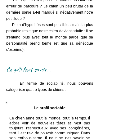
Alors que s’est-il passé ? Avons-nous fait une
erreur de parcours ? Le chien un peu brutal de la
dernière sortie a-t-il marqué si négativement notre
petit loup ?
Plein d’hypothèses sont possibles, mais la plus
probable reste que notre chien devient adulte : il ne
s'entend plus avec tout le monde parce que sa
personnalité prend forme (et que sa génétique
s'exprime).
Ce qu’il faut savoir…
En terme de sociabilité, nous pouvons
catégoriser quatre types de chiens :
Le profil sociable
Ce chien aime tout le monde, tout le temps. Il
adore voir de nouvelles têtes et n’est pas
toujours respectueux avec ses congénères,
tant il est ravi de pouvoir communiquer. Dans
son enthousiasme, il peut ne pas savoir se