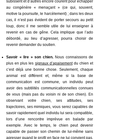
subissent et d’autres encore courent pour échapper
au congénère « menaçant » (ce qui, souvent,
motive la poursuite, le harcèlement) ; dans les deux
cas, il n’est pas évident de porter secours au petit
loup, donc il me semble utile de lui enseigner à
revenir en cas de gêne. Cela implique que l’ado
débordé, au lieu d’agresser, pourra choisir de
revenir demander du soutien.
Savoir « lire » son chien.
Nous connaissons de
plus en plus les
signaux d’apaisement
du chien et
c’est déjà une bonne chose. Seulement, chaque
animal est différent et, même si la base de
communication est commune, un individu peut
avoir des subtilités communicationnelles connues
de vous (mais pas du voisin ni de son chien). En
observant votre chien, ses attitudes, ses
trajectoires, ses mimiques, vous serez capables de
savoir rapidement quel individu lui sera compatible,
lors d’une rencontre imprévue en balade par
exemple. Avec le temps, le chien peut devenir
capable de passer son chemin de lui-même sans
agresser quand le profil en face ne lui convient pas.