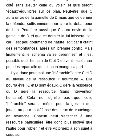
côté sans zieuter celle du voisin et qu'il seront
"égaux"/équilibrés sur ce plan. Peut-être que C
aura envie de la gamelle de D mais que ce dernier
la défendra suffisamment pour clore le débat pour
de bon. Peut-être aussi que C aura envie de la
gamelle de D et que ce dernier la lui laissera, soit
car il est peu gourmand de nature, soit car il craint
des remontrances, après un premier conflit. Mais
finalement, le schéma va se pérenniser et il est
possible que l'humain de C et D doivent les séparer
pour les repas afin que chacun mange sa part.
Il y a donc pour moi une "hiérarchie" entre C et D
au niveau de la ressource « nourriture ». Elle
pourra être : C et D sont égaux, C gère la ressource
ou D gère la ressource (sans intervention
humaine). Cela ne signifie pas que cette
"hiérarchie" sera la même pour la gestion des
jouets ou pour la défense des lieux de couchage,
en revanche. Chacun peut s'attacher à une
ressource particulière, être donc plus motivé que
l'autre pour l'obtenir et être victorieux à son sujet à
coup sûr.