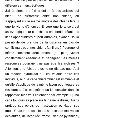
hiérarchie ne puisse pas exister à cause de nos
différences interspécifiques.
J'ai également prêté attention à des articles qui
nient une hiérarchie entre nos chiens, en
s'appuyant sur le même modèle des chiens féraux
que je viens d'énoncer. Encore une fois, cela est
assez logique sur ces chiens en liberté créant des
liens opportunistes et peu durables, ayant aussi la
possibilité de prendre de la distance en cas de
conflit, mais pour nos chiens familiers ? Pourquoi et
même comment deux chiens (ou plus) vivant
constamment ensemble et partageant les mêmes
ressources pourraient ne pas être hiérarchisés ?
Attention, une fois de plus, je ne dis pas que c'est
un modèle pyramidal qui est valable entre ces
individus, ni que cette "hiérarchie" est immuable et
qu'elle s'applique de la même façon pour toutes les
ressources. J'ai moi-même pu le constater dans le
rapport de mes trois chiennes : par exemple, Djuna
cède toujours sa place sur la gamelle d'eau, Guenji
protège ses objets de mastication et Nagg, ses
trous. Chacune respecte les sources de motivation
des autres, de façon récurrente. Rien de pyramidal,