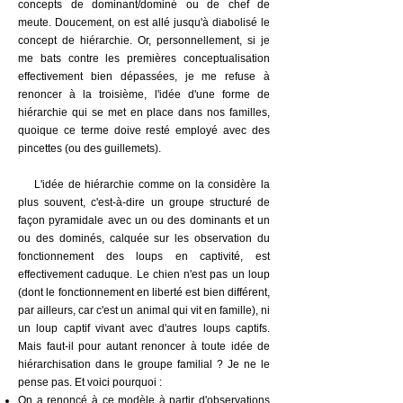
concepts de dominant/dominé ou de chef de
meute. Doucement, on est allé jusqu'à diabolisé le
concept de hiérarchie. Or, personnellement, si je
me bats contre les premières conceptualisation
effectivement bien dépassées, je me refuse à
renoncer à la troisième, l'idée d'une forme de
hiérarchie qui se met en place dans nos familles,
quoique ce terme doive resté employé avec des
pincettes (ou des guillemets).
L'idée de hiérarchie comme on la considère la
plus souvent, c'est-à-dire un groupe structuré de
façon pyramidale avec un ou des dominants et un
ou des dominés, calquée sur les observation du
fonctionnement des loups en captivité, est
effectivement caduque. Le chien n'est pas un loup
(dont le fonctionnement en liberté est bien différent,
par ailleurs, car c'est un animal qui vit en famille), ni
un loup captif vivant avec d'autres loups captifs.
Mais faut-il pour autant renoncer à toute idée de
hiérarchisation dans le groupe familial ? Je ne le
pense pas. Et voici pourquoi :
On a renoncé à ce modèle à partir d'observations