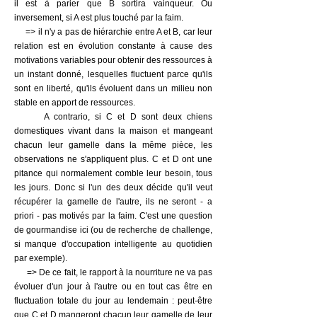
il est à parier que B sortira vainqueur. Ou
inversement, si A est plus touché par la faim.
=> il n'y a pas de hiérarchie entre A et B, car leur
relation est en évolution constante à cause des
motivations variables pour obtenir des ressources à
un instant donné, lesquelles fluctuent parce qu'ils
sont en liberté, qu'ils évoluent dans un milieu non
stable en apport de ressources.
A contrario, si C et D sont deux chiens
domestiques vivant dans la maison et mangeant
chacun leur gamelle dans la même pièce, les
observations ne s'appliquent plus. C et D ont une
pitance qui normalement comble leur besoin, tous
les jours. Donc si l'un des deux décide qu'il veut
récupérer la gamelle de l'autre, ils ne seront - a
priori - pas motivés par la faim. C'est une question
de gourmandise ici (ou de recherche de challenge,
si manque d'occupation intelligente au quotidien
par exemple).
=> De ce fait, le rapport à la nourriture ne va pas
évoluer d'un jour à l'autre ou en tout cas être en
fluctuation totale du jour au lendemain : peut-être
que C et D mangeront chacun leur gamelle de leur