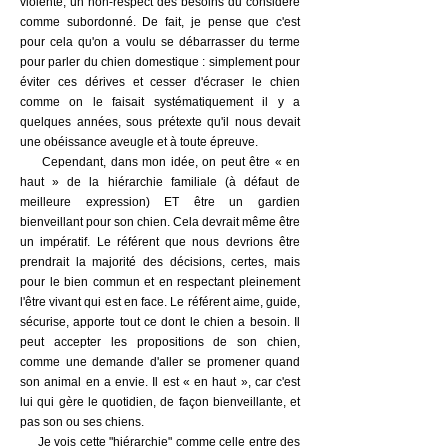
violente, un non-respect des besoins du considéré
comme subordonné. De fait, je pense que c'est
pour cela qu'on a voulu se débarrasser du terme
pour parler du chien domestique : simplement pour
éviter ces dérives et cesser d'écraser le chien
comme on le faisait systématiquement il y a
quelques années, sous prétexte qu'il nous devait
une obéissance aveugle et à toute épreuve.
Cependant, dans mon idée, on peut être « en
haut » de la hiérarchie familiale (à défaut de
meilleure expression) ET être un gardien
bienveillant pour son chien. Cela devrait même être
un impératif. Le référent que nous devrions être
prendrait la majorité des décisions, certes, mais
pour le bien commun et en respectant pleinement
l'être vivant qui est en face. Le référent aime, guide,
sécurise, apporte tout ce dont le chien a besoin. Il
peut accepter les propositions de son chien,
comme une demande d'aller se promener quand
son animal en a envie. Il est « en haut », car c'est
lui qui gère le quotidien, de façon bienveillante, et
pas son ou ses chiens.
Je vois cette "hiérarchie" comme celle entre des