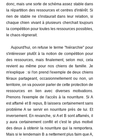
donc, mais une sorte de schéma assez stable dans
la répartition des ressources et centres d'intérêt. Si
rien de stable ne s'instaurait dans leur relation, si
chaque chien vivant à plusieurs cherchait toujours
la compétition pour toutes les ressources possibles,
le chaos règnerait.
Aujourd'hui, on refuse le terme "hiérarchie" pour
s'intéresser plutôt à la notion de compétition pour
des ressources, mais finalement, selon moi, cela
revient au même pour nos chiens de famille. Je
m'explique : si l'on prend l'exemple de deux chiens
féraux partageant, occasionnellement ou non, un
territoire, on va pouvoir parler de cette protection de
ressources en lien avec diverses motivations.
Prenons l'exemple de l'accès à la nourriture. Si A
est affamé et B repus, B laissera certainement sans
problème A se servir en nourriture près de lui. Et
inversement. En revanche, si A et B sont affamés, il
y aura certainement conflit et c'est le plus motivé
des deux à obtenir la nourriture qui la remportera.
Mais si le lendemain B a nettement plus faim que A,