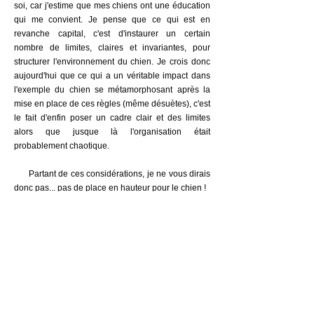
soi, car j'estime que mes chiens ont une éducation
qui me convient. Je pense que ce qui est en
revanche capital, c'est d'instaurer un certain
nombre de limites, claires et invariantes, pour
structurer l'environnement du chien. Je crois donc
aujourd'hui que ce qui a un véritable impact dans
l'exemple du chien se métamorphosant après la
mise en place de ces règles (même désuètes), c'est
le fait d'enfin poser un cadre clair et des limites
alors que jusque là l'organisation était
probablement chaotique.
Partant de ces considérations, je ne vous dirais
donc pas... pas de place en hauteur pour le chien !
Je vous dirais... essayez de réguler ces espaces
qui sont avant tous les vôtres (et ceux de vos invités
qui ne veulent pas forcément avoir votre chien sur
les genoux) et que vous choisissez ou non de
partager avec votre animal, de façon pérenne ou
par moments. Invitez le chien à monter quand il ne
réclame pas et vérifiez toujours qu'il descende
facilement de votre lit et/ou du canapé, fauteuil etc.