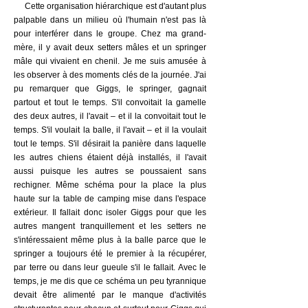
Cette organisation hiérarchique est d'autant plus
palpable dans un milieu où l'humain n'est pas là
pour interférer dans le groupe. Chez ma grand-
mère, il y avait deux setters mâles et un springer
mâle qui vivaient en chenil. Je me suis amusée à
les observer à des moments clés de la journée. J'ai
pu remarquer que Giggs, le springer, gagnait
partout et tout le temps. S'il convoitait la gamelle
des deux autres, il l'avait – et il la convoitait tout le
temps. S'il voulait la balle, il l'avait – et il la voulait
tout le temps. S'il désirait la panière dans laquelle
les autres chiens étaient déjà installés, il l'avait
aussi puisque les autres se poussaient sans
rechigner. Même schéma pour la place la plus
haute sur la table de camping mise dans l'espace
extérieur. Il fallait donc isoler Giggs pour que les
autres mangent tranquillement et les setters ne
s'intéressaient même plus à la balle parce que le
springer a toujours été le premier à la récupérer,
par terre ou dans leur gueule s'il le fallait. Avec le
temps, je me dis que ce schéma un peu tyrannique
devait être alimenté par le manque d'activités