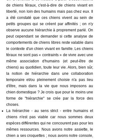
de chiens féraux, c'est-à-dire de chiens vivant en
liberté, non loin des humains mais pas chez eux. Il
a été constaté que ces chiens vivent au sein de
petits groupes qui se créent par affinités ; on n'y
observe aucune hiérarchie à proprement parlé. On
peut cependant se demander si cette analyse de
comportements de chiens libres reste valable dans
le contexte d'un chien vivant en famille. Les chiens
féraux ne sont pas « contraints » de vivre avec une
même association d'humains (et peut-être de
chiens) au quotidien, toute leur vie. Alors, bien sûr,
la notion de hiérarchie dans une collaboration
temporaire et/ou pleinement choisie n'a pas lieu
d'être, mais dans la vie que nous imposons au
chien domestique ? Je crois que pour le moins une
forme de "hiérarchie" se crée par la force des
choses.
La hiérarchie - au sens strict - entre humains et
chiens n'est pas viable car nous sommes deux
espèces différentes qui ne concourent pas pour les
mêmes ressources. Nous avons notre assiette, le
chien a ses croquettes ; nous avons notre console,