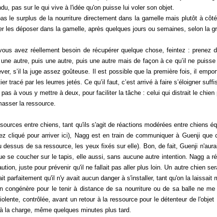
u, pas sur le qui vive à l'idée qu'on puisse lui voler son objet.
s le surplus de la nourriture directement dans la gamelle mais plutôt à côt
ler les déposer dans la gamelle, après quelques jours ou semaines, selon la g
s avez réellement besoin de récupérer quelque chose, feintez : prenez des 
une autre, puis une autre, puis une autre mais de façon à ce qu’il ne puisse pa
ever, s’il la juge assez goûteuse. Il est possible que la première fois, il empo
tier tracé par les leurres jetés. Ce qu’il faut, c’est arrivé à faire s’éloigner su
pas à vous y mettre à deux, pour faciliter la tâche : celui qui distrait le chie
amasser la ressource.
rces entre chiens, tant qu'ils s'agit de réactions modérées entre chiens équi
vez cliqué pour arriver ici), Nagg est en train de communiquer à Guenji que c
au dessus de sa ressource, les yeux fixés sur elle). Bon, de fait, Guenji n'aura
nue se coucher sur le tapis, elle aussi, sans aucune autre intention. Nagg a 
tion, juste pour prévenir qu'il ne fallait pas aller plus loin. Un autre chien se
t parfaitement qu'il n'y avait aucun danger à s'installer, tant qu'on la laissait 
 congénère pour le tenir à distance de sa nourriture ou de sa balle ne m
olente, contrôlée, avant un retour à la ressource pour le détenteur de l'objet 
à la charge, même quelques minutes plus tard.