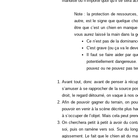
friandise ou n’importe quoi qu’il se sera
Note : la protection de ressources
autre, est le signe que quelque cho
être que c’est un chien en manque d
vous aurez laissé la main dans la ge
Ce n’est pas de la dominanc
C'est grave (ou ça va le deve
Il faut se faire aider par q
potentiellement dangereuse.
pouvez ou ne pouvez pas ten
Avant tout, donc avant de penser à récu
s’amuser à se rapprocher de la source pos
droit, le regard détourné, on vaque à nos 
Afin de pouvoir gagner du terrain, on pou
pouvoir en venir à la scène décrite plus h
à s’occuper de l’objet. Mais cela peut pre
On cherchera petit à petit à avoir du con
soi, puis on ramène vers soi. Sur du long
agissement. Le fait que le chien ait du mal 