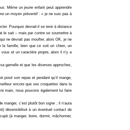
ous. Même un jeune enfant peut apprendre
mme un moyen préventif : « je ne suis pas à
er. Pourquoi devrait-il se tenir à distance
t le sait – mais par contre se soumettre à
qui ne devrait pas moufter, alors OK, je ne
la famille, bien que ce soit un chien, un
us et un caractère propre, alors il n’y a
 sa gamelle et que les diverses approches,
voir posé son repas et pendant qu’il mange,
meilleur encore que ses croquettes dans la
re main, nous pouvons également lui faire
e manger, c’est plutôt bon signe ; il n’aura
nt) désensibilisé à un éventuel contact de
ccupé (à manger, boire, dormir, mâchonner,