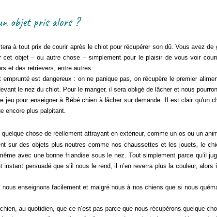
n objet pris alors ?
ra à tout prix de courir après le chiot pour récupérer son dû. Vous avez de 
t objet – ou autre chose – simplement pour le plaisir de vous voir courir 
 et des retrievers, entre autres.
jet emprunté est dangereux : on ne panique pas, on récupère le premier alime
evant le nez du chiot. Pour le manger, il sera obligé de lâcher et nous pourro
le jeu
pour enseigner à Bébé chien à lâcher sur demande. Il est clair qu'un ch
e encore plus palpitant.
é quelque chose de réellement attrayant en extérieur, comme un os ou un ani
sur des objets plus neutres comme nos chaussettes et les jouets, le chi
e, même avec une bonne friandise sous le nez. Tout simplement parce qu’il jug
t instant persuadé que s’il nous le rend, il n’en reverra plus la couleur, alors 
, nous enseignons facilement et malgré nous à nos chiens que si nous quém
chien, au quotidien, que ce n’est pas parce que nous récupérons quelque chos