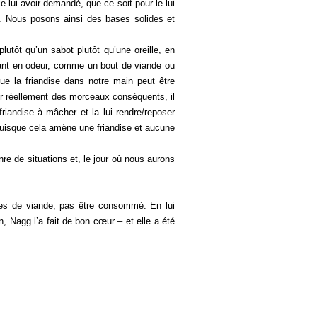
 le lui avoir demandé, que ce soit pour le lui
e. Nous posons ainsi des bases solides et
lutôt qu’un sabot plutôt qu’une oreille, en
irant en odeur, comme un bout de viande ou
ue la friandise dans notre main peut être
er réellement des morceaux conséquents, il
riandise à mâcher et la lui rendre/reposer
uisque cela amène une friandise et aucune
e de situations et, le jour où nous aurons
es de viande, pas être consommé. En lui
n, Nagg l’a fait de bon cœur – et elle a été