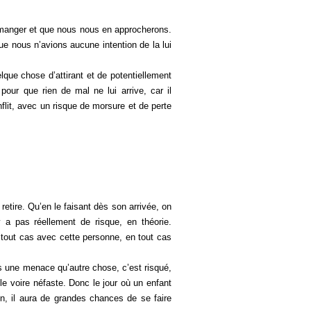
 manger et que nous nous en approcherons.
e nous n’avions aucune intention de la lui
ue chose d’attirant et de potentiellement
our que rien de mal ne lui arrive, car il
nflit, avec un risque de morsure et de perte
etire. Qu’en le faisant dès son arrivée, on
y a pas réellement de risque, en théorie.
en tout cas avec cette personne, en tout cas
us une menace qu’autre chose, c’est risqué,
ile voire néfaste. Donc le jour où un enfant
n, il aura de grandes chances de se faire