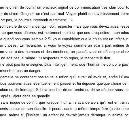
e chien de fournir un précieux signal de communication très clair pour t
igner du chien. Grogner, ce n’est pas mal. Voyez plutôt son avertissement co
ort pas, je pourrais intervenir autrement... »
 cercle de confiance, qu’il doit respecter mais que vous devez aussi respect
que ce que vous détenez est nettement meilleur que ces croquettes – son odora
ette quand bon vous semble ? Si vous considérez que le chien est un inférieur 
 des choses. En revanche, si vous le voyez comme un être à part entière de 
me vous a des humeurs et des émotions, un passé avant de débarquer chez vo
e ne soit pas le même : tu respectes mon repas, je respecte le tien.
e peut pas lui enseigner, plus intelligemment, que l’humain ne convoite pas
résentent pas un danger.
amelle ne contenant pas toute la ration qu’il aurait dû avoir et, après lui a
n. Nous pouvons aussi éventuellement passer et lui déposer quelque chose de 
n ou de fromage. S’il n’a pas l’air de se tendre ou de se dérober sous not
 après l’ajout dans sa gamelle.
ns risque de conflit, que lorsque l’humain s’avance alors qu’il est en train d
ents autour de son écuelle. Il pourra dans le même temps être (partielleme
lance, même si, j’insiste : un enfant ne devrait jamais déranger un animal o