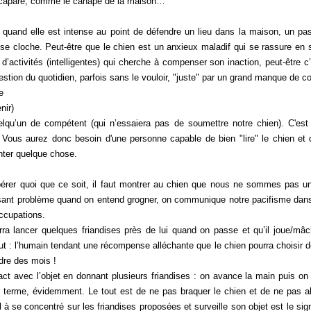
 accaparé, comme le canapé de la maison…
, quand elle est intense au point de défendre un lieu dans la maison, un p
se cloche. Peut-être que le chien est un anxieux maladif qui se rassure en s
’activités (intelligentes) qui cherche à compenser son inaction, peut-être c
stion du quotidien, parfois sans le vouloir, "juste" par un grand manque de co
e
nir)
uelqu’un de compétent (qui n’essaiera pas de soumettre notre chien). C'est i
 Vous aurez donc besoin d'une personne capable de bien "lire" le chien et
ter quelque chose.
pérer quoi que ce soit, il faut montrer au chien que nous ne sommes pas 
ant problème quand on entend grogner, on communique notre pacifisme dans l
occupations.
rra lancer quelques friandises près de lui quand on passe et qu’il joue/mâc
aut : l’humain tendant une récompense alléchante que le chien pourra choisir d
ndre des mois !
tact avec l’objet en donnant plusieurs friandises : on avance la main puis o
 terme, évidemment. Le tout est de ne pas braquer le chien et de ne pas aller
à se concentré sur les friandises proposées et surveille son objet est le signe q