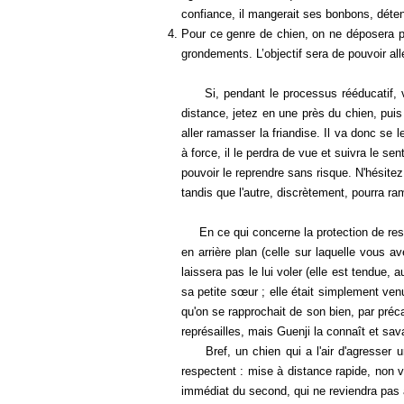
confiance, il mangerait ses bonbons, détend
Pour ce genre de chien, on ne déposera pa
grondements. L’objectif sera de pouvoir al
Si, pendant le processus rééducatif, vou
distance, jetez en une près du chien, puis 
aller ramasser la friandise. Il va donc se l
à force, il le perdra de vue et suivra le sen
pouvoir le reprendre sans risque. N'hésitez 
tandis que l'autre, discrètement, pourra r
En ce qui concerne la protection de ressou
en arrière plan (celle sur laquelle vous a
laissera pas le lui voler (elle est tendue, 
sa petite sœur ; elle était simplement ve
qu'on se rapprochait de son bien, par précau
représailles, mais Guenji la connaît et savai
Bref, un chien qui a l'air d'agresser un
respectent : mise à distance rapide, non vi
immédiat du second, qui ne reviendra pas 