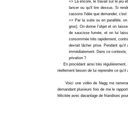
=> Là encore, le travail sur le jeu et
lancer ou qu'il tire dessus. Si r
cassons l'idée que demander, c'est 
=> Par la suite ou en parallèle, on
gros). On donne l’objet et on lais
de saucisse fumée, et on lui laiss
consommée très rapidement, contrai
devrait lâcher prise. Pendant qu’il
immédiatement. Dans ce contexte, p
privation ?
En procédant ainsi très régulièrement, da
réellement besoin de lui reprendre ce qu’il 
Voici une vidéo de Nagg me ramenant à 
demandant plusieurs fois de me le rapporter
félicitée avec davantage de friandises pou