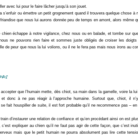
 avec lui pour le faire lâcher jusqu’à son jouet.
 s’enfuir ou émettre un petit grognement quand il trouvera quelque chose à
 friandise que nous lui aurons donnée peu de temps en amont, alors même qu
chien échappe à notre vigilance, chez nous ou en balade, et tombe sur quelq
ous ne pouvons rien faire et sommes juste obligés de croiser les doigts p
e de peur que nous la lui volions, ou il ne le fera pas mais nous irons au co
pas
epter que l’humain mette, dès chiot, sa main dans la gamelle, voire la lui r
on et donc à ne pas réagir à l’approche humaine. Surtout que, chiot, il n’
t se fait houspiller de suite, il est fort probable qu’il ne recommence pas – 
ain d’instaurer une relation de confiance et qu’en procédant ainsi on est pl
c’est expliquer au chien qu’il ne faut pas agir de cette façon, que c’est inut
erveux mais que le petit humain ne pourra absolument pas lire cette tensio