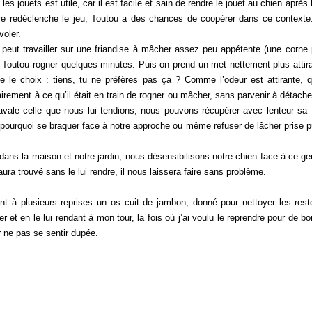
 les jouets est utile, car il est facile et sain de rendre le jouet au chien après
endre redéclenche le jeu, Toutou a des chances de coopérer dans ce context
voler.
 peut travailler sur une friandise à mâcher assez peu appétente (une corne p
se Toutou rogner quelques minutes. Puis on prend un met nettement plus att
e le choix : tiens, tu ne préfères pas ça ? Comme l’odeur est attirante, q
rement à ce qu’il était en train de rogner ou mâcher, sans parvenir à détach
 avale celle que nous lui tendions, nous pouvons récupérer avec lenteur sa f
ourquoi se braquer face à notre approche ou même refuser de lâcher prise p
ns la maison et notre jardin, nous désensibilisons notre chien face à ce genr
aura trouvé sans le lui rendre, il nous laissera faire sans problème.
plusieurs reprises un os cuit de jambon, donné pour nettoyer les rest
 et en le lui rendant à mon tour, la fois où j’ai voulu le reprendre pour de bo
r ne pas se sentir dupée.