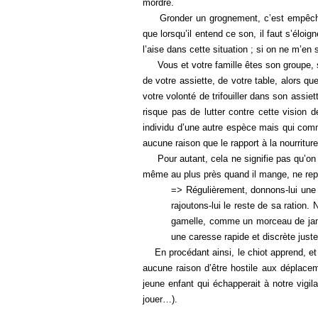
mordre.
Gronder un grognement, c’est empêcher l
que lorsqu’il entend ce son, il faut s’élo
l’aise dans cette situation ; si on ne m’en s
Vous et votre famille êtes son groupe, son
de votre assiette, de votre table, alors 
votre volonté de trifouiller dans son assi
risque pas de lutter contre cette vision
individu d’une autre espèce mais qui com
aucune raison que le rapport à la nourritur
Pour autant, cela ne signifie pas qu’on n
même au plus près quand il mange, ne rep
=> Régulièrement, donnons-lui une g
rajoutons-lui le reste de sa ratio
gamelle, comme un morceau de jambo
une caresse rapide et discrète juste
En procédant ainsi, le chiot apprend, et sa
aucune raison d’être hostile aux déplacem
jeune enfant qui échapperait à notre vigi
jouer…).